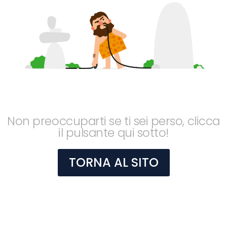
Non preoccuparti se ti sei perso, clicca
il pulsante qui sotto!
TORNA AL SITO