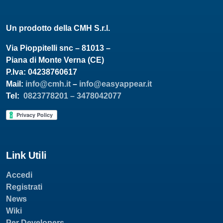
Un prodotto della CMH S.r.l.
Via Pioppitelli snc – 81013 –
Piana di Monte Verna (CE)
P.Iva: 04238760617
Mail:
info@cmh.it
–
info@easyappear.it
Tel:
0823778201 –
3478042077
Link Utili
Accedi
Registrati
News
Wiki
Per Developers