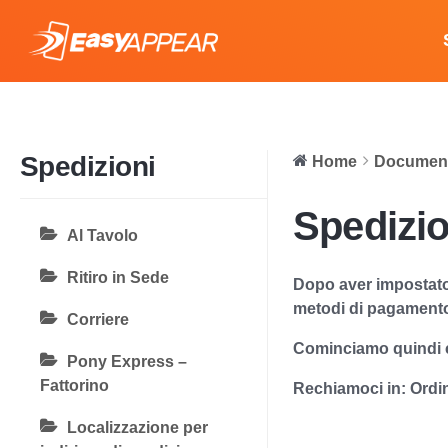
Spedizioni
Home
Document
Spedizio
Al Tavolo
Ritiro in Sede
Dopo aver impostato
metodi di pagamento
Corriere
Cominciamo quindi c
Pony Express –
Fattorino
Rechiamoci in:
Ordi
Localizzazione per