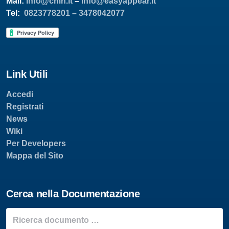
Mail:
info@cmh.it
–
info@easyappear.it
Tel:
0823778201 –
3478042077
Link Utili
Accedi
Registrati
News
Wiki
Per Developers
Mappa del Sito
Cerca nella Documentazione