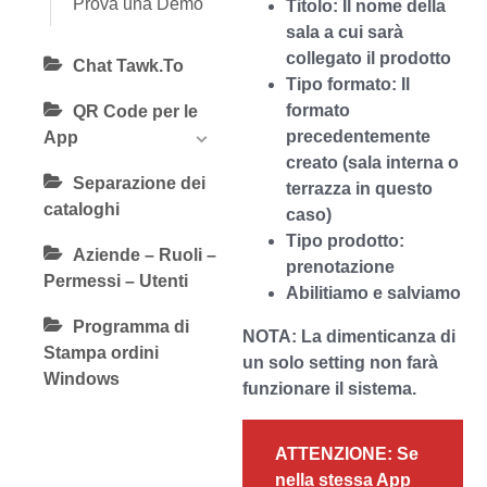
Prova una Demo
Titolo
: Il nome della
sala a cui sarà
collegato il prodotto
Chat Tawk.To
Tipo formato
: Il
formato
QR Code per le
precedentemente
App
creato (sala interna o
Separazione dei
terrazza in questo
cataloghi
caso)
Tipo prodotto
:
Aziende – Ruoli –
prenotazione
Permessi – Utenti
Abilitiamo e salviamo
Programma di
NOTA: La dimenticanza di
Stampa ordini
un solo setting non farà
Windows
funzionare il sistema.
ATTENZIONE: Se
nella stessa App