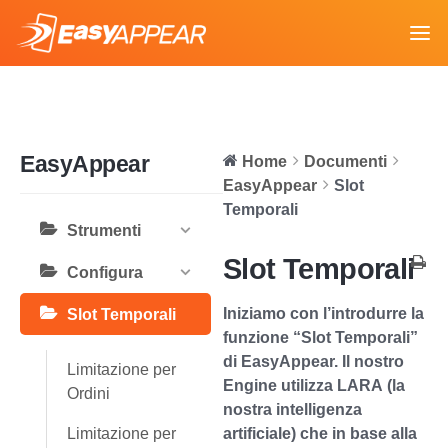
EasyAppear
Home
Documenti
EasyAppear
Slot
Temporali
Strumenti
Slot Temporali
Configura
Iniziamo con l’introdurre la
Slot Temporali
funzione “
Slot Temporali
”
di EasyAppear. Il nostro
Limitazione per
Engine utilizza
LARA
(la
Ordini
nostra intelligenza
Limitazione per
artificiale) che in base alla